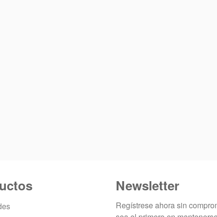
uctos
Newsletter
Regístrese ahora sin compro
des
sea el primero en manteners