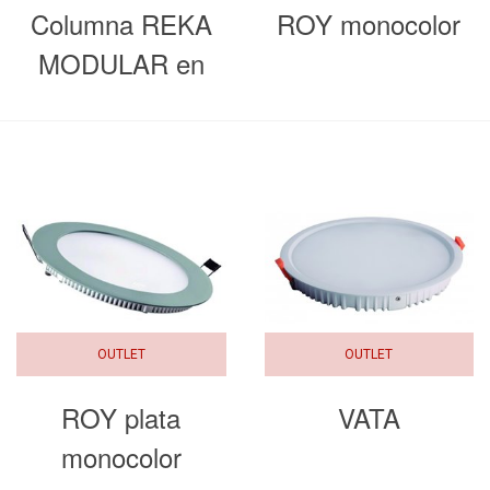
Columna REKA
ROY monocolor
MODULAR en
acero negro
OUTLET
OUTLET
ROY plata
VATA
monocolor