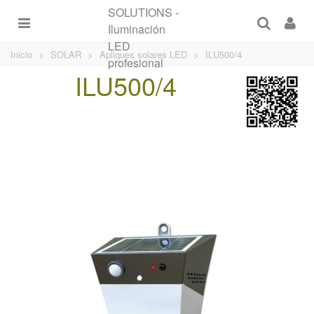
Inicio
>
SOLAR
>
Apliques solares LED
>
ILU500/4
ILU500/4