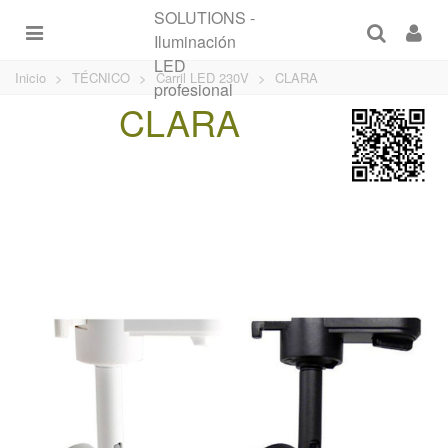
Inicio
>
TÉCNICO
>
Carril LED 230V
>
CLARA
CLARA