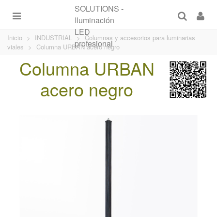
Inicio
>
INDUSTRIAL
>
Columnas y accesorios para luminarias
viales
>
Columna URBAN acero negro
Columna URBAN
acero negro