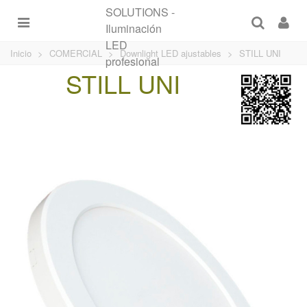
Inicio
>
COMERCIAL
>
Downlight LED ajustables
>
STILL UNI
STILL UNI