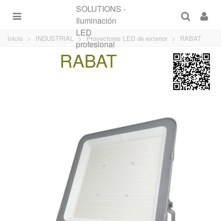
Inicio
>
INDUSTRIAL
>
Proyectores LED de exterior
>
RABAT
RABAT