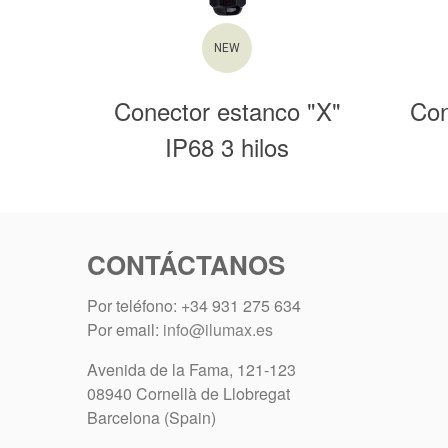
NEW
Conector estanco "X"
Con
IP68 3 hilos
CONTÁCTANOS
Por teléfono: +34 931 275 634
Por email:
info@ilumax.es
Avenida de la Fama, 121-123
08940 Cornellà de Llobregat
Barcelona (Spain)