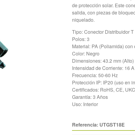
de protección solar. Este cone
salida, con piezas de bloqueo
niquelado.
Tipo:
Conector Distribuidor T
Polos:
3
Material:
PA (Poliamida) con 
Color:
Negro
Dimensiones:
43.2 mm (Alto)
Intensidad de Corriente:
16 A
Frecuencia:
50-60 Hz
Protección IP:
IP20 (uso en in
Certificados:
RoHS, CE, UK
Garantía:
3 Años
Uso:
Interior
Referencia:
UTGST18E