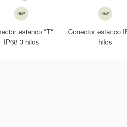
NEW
NEW
ector estanco "T"
Conector estanco I
IP68 3 hilos
hilos