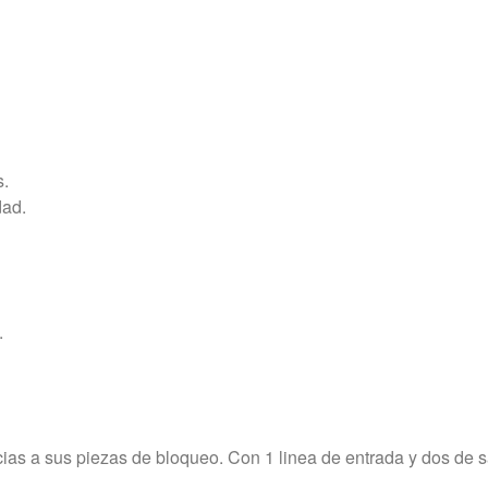
s.
dad.
.
cias a sus piezas de bloqueo. Con 1 linea de entrada y dos de s