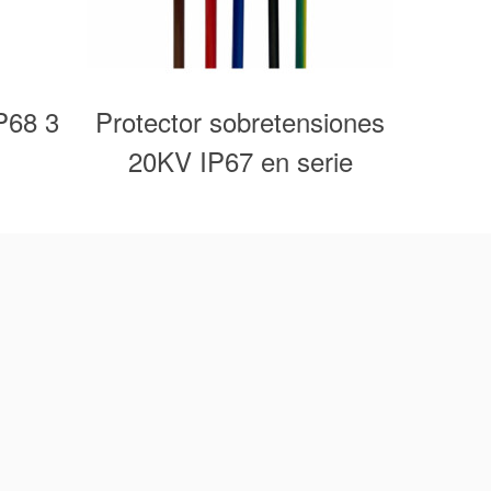
P68 3
Protector sobretensiones
Sopo
20KV IP67 en serie