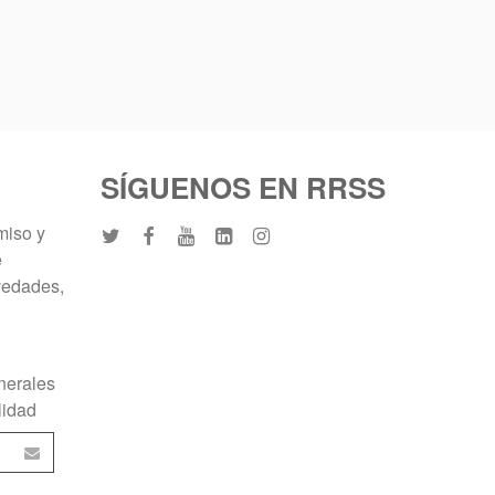
SÍGUENOS EN RRSS
miso y
e
vedades,
nerales
lidad