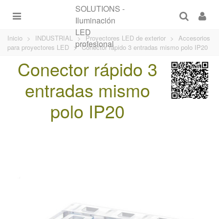
Inicio
>
INDUSTRIAL
>
Proyectores LED de exterior
>
Accesorios
para proyectores LED
>
Conector rápido 3 entradas mismo polo IP20
Conector rápido 3
entradas mismo
polo IP20