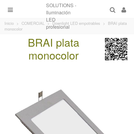
Inicio
>
COMERCIAL
>
Downlight LED empotrables
>
BRAI plata
monocolor
BRAI plata
monocolor