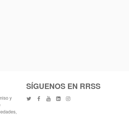
SÍGUENOS EN RRSS
miso y
e
vedades,