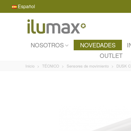
Español
NOSOTROS
NOVEDADES
I
OUTLET
Inicio
>
TÉCNICO
>
Sensores de movimiento
>
DUSK C