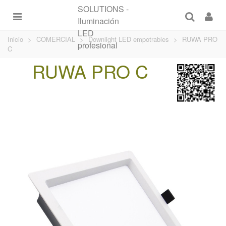
Inicio
>
COMERCIAL
>
Downlight LED empotrables
>
RUWA PRO
C
RUWA PRO C