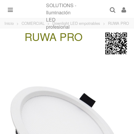
Inicio
>
COMERCIAL
>
Downlight LED empotrables
>
RUWA PRO
RUWA PRO