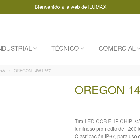
Bienvenido a la web de ILUMAX
NDUSTRIAL
TÉCNICO
COMERCIAL
24V
>
OREGON 14W IP67
OREGON 14
Tira LED COB FLIP CHIP 24Vd
luminoso promedio de 1200 lú
Clasificación IP67, para uso 