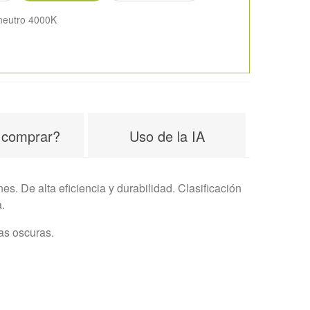
neutro 4000K
co
K
 comprar?
Uso de la IA
 De alta eficiencia y durabilidad. Clasificación
.
as oscuras.