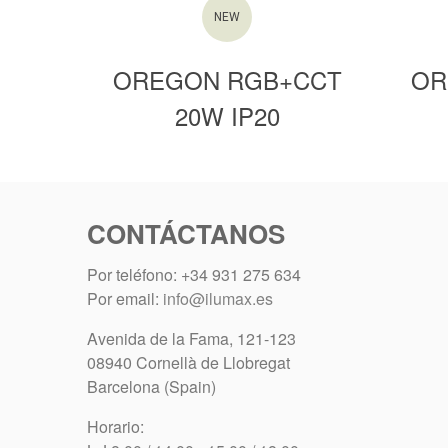
NEW
OREGON RGB+CCT
OR
20W IP20
CONTÁCTANOS
Por teléfono: +34 931 275 634
Por email:
info@ilumax.es
Avenida de la Fama, 121-123
08940 Cornellà de Llobregat
Barcelona (Spain)
Horario: