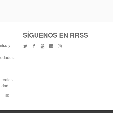
SÍGUENOS EN RRSS
miso y
e
vedades,
nerales
lidad