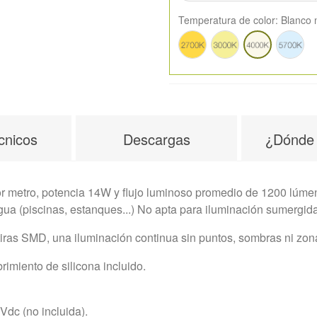
Temperatura de color:
Blanco 
Blanco
Blanco
Blan
Blanco
cálido
cálido
frío
neutro
2700K
3000K
5700
4000K
cnicos
Descargas
¿Dónde
etro, potencia 14W y flujo luminoso promedio de 1200 lúmenes.
gua (piscinas, estanques...) No apta para iluminación sumergida
iras SMD, una iluminación continua sin puntos, sombras ni zon
imiento de silicona incluido.
Vdc (no incluida).