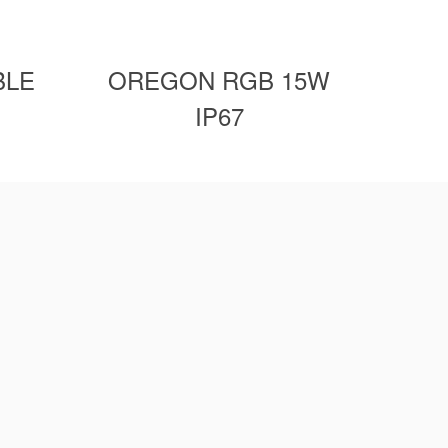
BLE
OREGON RGB 15W
OR
IP67